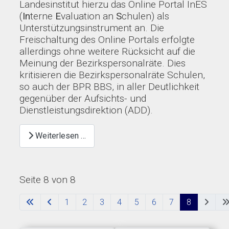
Landesinstitut hierzu das Online Portal InES
(
In
terne
E
valuation an
S
chulen) als
Unterstützungsinstrument an. Die
Freischaltung des Online Portals erfolgte
allerdings ohne weitere Rücksicht auf die
Meinung der Bezirkspersonalräte. Dies
kritisieren die Bezirkspersonalräte Schulen,
so auch der BPR BBS, in aller Deutlichkeit
gegenüber der Aufsichts- und
Dienstleistungsdirektion (ADD).
Weiterlesen …
Seite 8 von 8
1
2
3
4
5
6
7
8