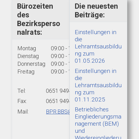
Bürozeiten
Die neuesten
des
Beiträge:
Bezirksperso
nalrats:
Einstellungen in
die
Lehramtsausbildu
Montag
09:00 - 15:00 Uhr
ng zum
Dienstag
09:00 - 15:00 Uhr
01.05.2026
Donnerstag
09:00 - 15:00 Uhr
Einstellungen in
Freitag
09:00 - 13:00 Uhr
die
Lehramtsausbildu
Tel:
0651 9494-439
ng zum
01.11.2025
Fax:
0651 9494-422
Betriebliches
Mail:
BPR.BBS@add.rlp.de
Eingliederungsma
nagement (BEM)
und
Wiedereingliederu