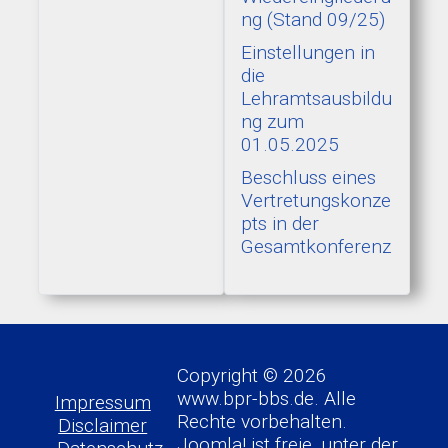
ng (Stand 09/25)
Einstellungen in
die
Lehramtsausbildu
ng zum
01.05.2025
Beschluss eines
Vertretungskonze
pts in der
Gesamtkonferenz
Copyright © 2026
www.bpr-bbs.de. Alle
Impressum
Rechte vorbehalten.
Disclaimer
Joomla!
ist freie, unter der