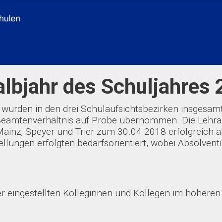
Halbjahr des Schuljahre
wurden in den drei Schulaufsichtsbezirken insgesamt
 Beamtenverhältnis auf Probe übernommen. Die Lehra
ainz, Speyer und Trier zum 30.04.2018 erfolgreich a
ellungen erfolgten bedarfsorientiert, wobei Absolven
er eingestellten Kolleginnen und Kollegen im höheren 